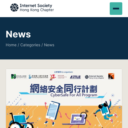
News
Home
/
Categories
/ News