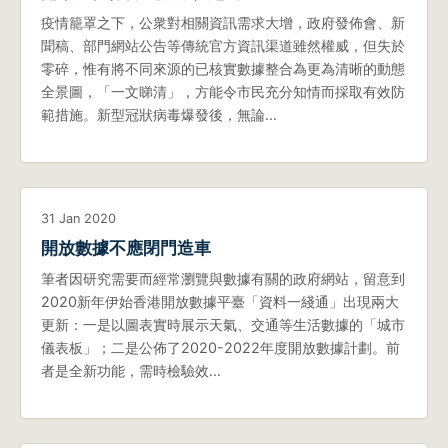
疫情籠罩之下，公衆對相關資訊需求大增，政府發佈會、新
聞稿、部門網站公告等傳統官方資訊渠道雖然權威，但失於
零碎，惟有將不同來源的已核實數據整合為更為清晰的動態
全景圖，「一文睇清」，方能令市民充分知情而採取有效防
範措施。新型冠狀病毒爆發後，無論…
31 Jan 2020
開放數據不應閉門造車
筆者因研究需要而經常瀏覽與數據有關的政府網站，留意到
2020新年伊始香港開放數據平臺「資料一綫通」出現兩大
更新：一是以圖表實時展示天氣、交通等生活數據的「城市
儀表板」；二是公佈了2020-2022年度開放數據計劃。前
者是全新功能，需時檢驗效…