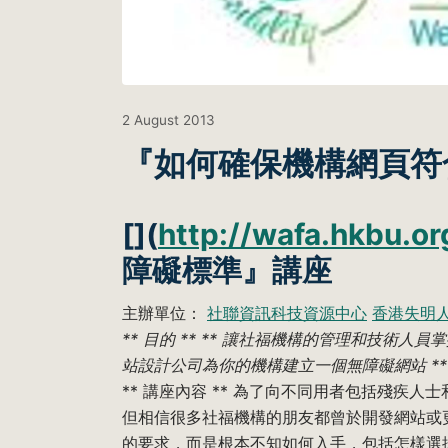
2 August 2013
『如何確保機構網頁符
[](
http://wafa.hkbu.or
障礙標準』講座
主辦單位：
社聯資訊科技資源中心
香港失明
** 目的 ** ** 讓社福機構的管理和技
站設計公司為你的機構建立一個無障礙網站 **
** 講座內容 ** 為了向不同用者包括殘疾
但相信很多社福機構的朋友都曾於開發網站或
的要求，而是根本不知如何入手，包括怎樣選