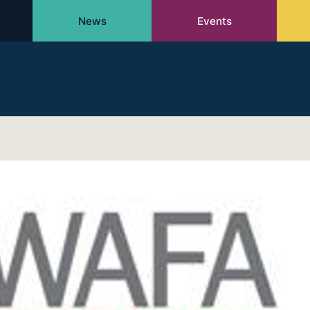
News
Events