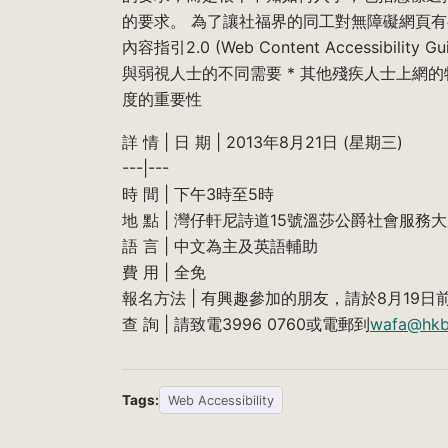
的要求。 為了讓社福界的同工對無障礙網頁有
內容指引2.0 (Web Content Accessibilit
與弱視人士的不同需要 * 其他殘疾人士上網的
度的重要性
詳 情 | 日 期 | 2013年8月21日 (星期三)
---|---
時 間 | 下午3時至5時
地 點 | 灣仔軒尼詩道15號溫莎公爵社會服務大
語 言 | 中文為主及英語輔助
費 用 | 全免
報名方法 | 有興趣參加的朋友，請於8月19日
查 詢 | 請致電3996 0760或電郵到
wafa@hkb
Tags:
Web Accessibility