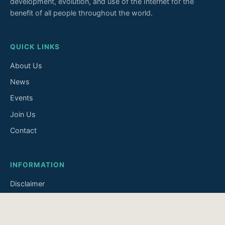
development, evolution, and use of the Internet for the
benefit of all people throughout the world.
QUICK LINKS
About Us
News
Events
Join Us
Contact
INFORMATION
Disclaimer
Privacy Policy
Accessibility