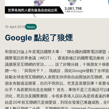
10 April 2013
News
Google 點起了狼煙
和朋友討論上年底電訊國際大事：「聯合國的國際電訊聯盟（
國際電訊世界會議（WCIT），通過新修訂的國際電訊條例（I
議擴展至互聯網的管治… …」說了好幾分鐘，十個朋友十個
贈一句：「與我何干？」 我續說，因此Google發動了全球
鼓勵全球使用互聯網的人表態支持捍衛自由開放的互聯網。
朋友有聽過這聯署，但仍不明所以。究竟是甚麼回事？甚麼令Go
出手？為甚麼與你息息相關？ 首先，事情不是三言兩語可以
消化，而且涉及國際層面，令很多香港人誤以為是很遙遠的
始是20年前互聯網只是個嬰孩，到現在發展已漸趨成熟，全
網人數已突破二十億。 互聯網的管治（Internet Governan