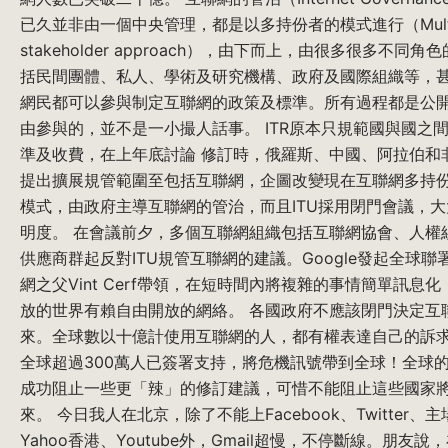
已久並非由一個中央管理，都是以多持份者的模式進行（Mult
stakeholder approach），由下而上，由很多很多不同角
括民間團體、私人、學術及研究機構、政府及國際組織等，
網民都可以參與制定互聯網的政策及標準。所有過程都是公
由參與的，並不是一小撮人話事。 ITR原本只規範國與國之
準及收費，在上年底討論 修訂時，俄羅斯、中國、阿拉伯和
提出擴展規管範圍至包括互聯網，企圖改變現在互聯網多持
模式，由政府主導互聯網的管治，而且ITU採用閉門會議，
明度。 在會議前夕，多個互聯網組織包括互聯網協會、人權
供應商群起反對ITU規管互聯網的建議。Google發起全球聯
網之父Vint Cerf帶領，在短時間內將複雜的事情簡單訊息
放的世界有賴自由開放的網絡。 各國政府不應該閉門決定互
來。全球數以十億計使用互聯網的人，都有權表達自己的訴
全球超過300萬人已簽署支持，將危機訊號帶到全球！全球
成功阻止一些更「辣」的修訂建議，可惜不能阻止這些國家
來。 今日我人在北京，除了不能上Facebook、Twitter、
Yahoo香港、Youtube外，Gmail超慢，不停斷線。朋友說