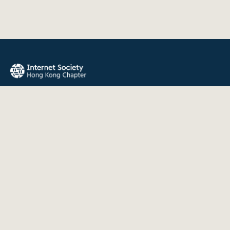
The Internet Society Hong Kong Chapter promotes the open
development, evolution, and use of the Internet for the
benefit of all people throughout the world.
QUICK LINKS
About Us
News
Events
Join Us