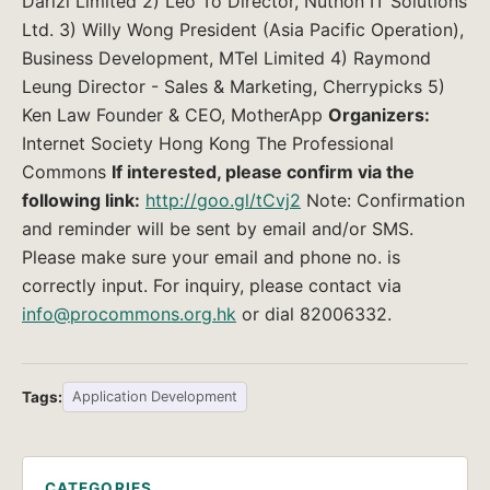
Darizi Limited 2) Leo To Director, Nuthon IT Solutions
Ltd. 3) Willy Wong President (Asia Pacific Operation),
Business Development, MTel Limited 4) Raymond
Leung Director - Sales & Marketing, Cherrypicks 5)
Ken Law Founder & CEO, MotherApp
Organizers:
Internet Society Hong Kong The Professional
Commons
If interested, please confirm via the
following link:
http://goo.gl/tCvj2
Note: Confirmation
and reminder will be sent by email and/or SMS.
Please make sure your email and phone no. is
correctly input. For inquiry, please contact via
info@procommons.org.hk
or dial 82006332.
Tags:
Application Development
CATEGORIES