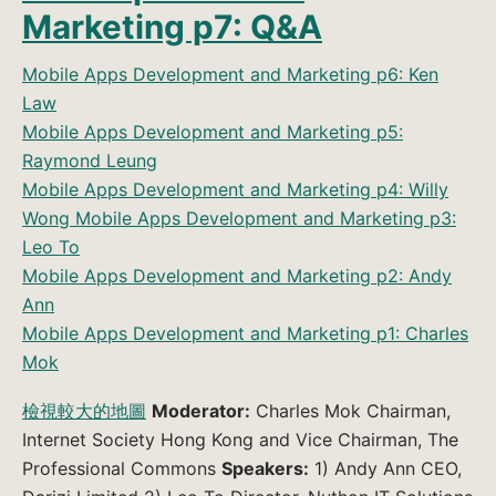
Marketing p7: Q&A
Mobile Apps Development and Marketing p6: Ken
Law
Mobile Apps Development and Marketing p5:
Raymond Leung
Mobile Apps Development and Marketing p4: Willy
Wong
Mobile Apps Development and Marketing p3:
Leo To
Mobile Apps Development and Marketing p2: Andy
Ann
Mobile Apps Development and Marketing p1: Charles
Mok
檢視較大的地圖
Moderator:
Charles Mok Chairman,
Internet Society Hong Kong and Vice Chairman, The
Professional Commons
Speakers:
1) Andy Ann CEO,