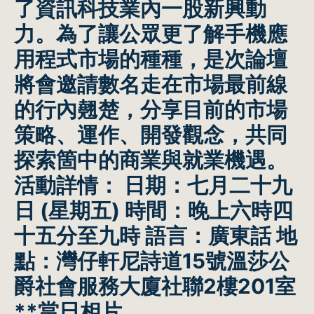
了資訊科技業內一股新興動
力。為了讓公眾更了解手機應
用程式市場的種種，是次論壇
將會邀請數名走在市場最前線
的行內翹楚，分享目前的市場
策略、運作、開發觀念，共同
探索箇中的商業與就業機遇。
活動詳情：
日期：七月二十九
日 (星期五)
時間：晚上六時四
十五分至九時
語言：廣東話
地
點：灣仔軒尼詩道15號溫莎公
爵社會服務大廈社聯2樓201室
**當日相片