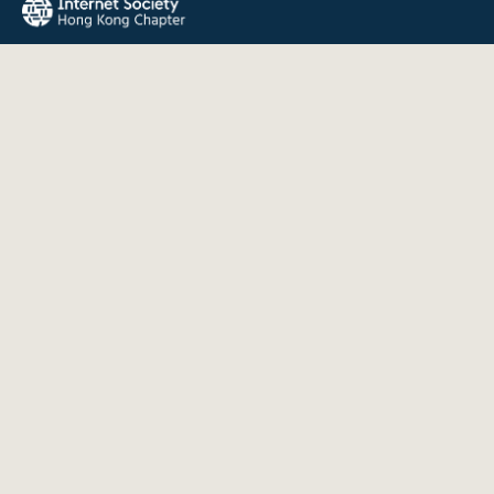
The Internet Society Hong Kong Chapter promotes the open
development, evolution, and use of the Internet for the
benefit of all people throughout the world.
QUICK LINKS
About Us
News
Events
Join Us
Contact
INFORMATION