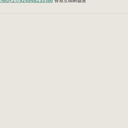
hp?eid=217924948235186
香港互聯網協會