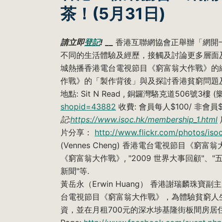
茶！(5月31日)
請立即
登記
!
__
香港互聯網協會正舉辦「網開
不同的生活體驗及經歷，接觸及討論更多層面
城熱播香港電台電視節目《窮富翁大作戰》的
作戰》的「製作背後」與及探討香港貧窮問題及社會現
地點: Sit N Read , 銅鑼灣駱克道506號3樓
shopid=43882
收費: 會員每人$100/ 非會員
記:
https://www.isoc.hk/membership_1.html
片分享：
http://www.flickr.com/photos/is
(Vennes Cheng) 香港電台電視節目
《窮富翁大作戰》, "2009 世界大事回顧"、
新聞"等.
黃岳永（Erwin Huang） 香港謝瑞麟珠
台電視節目《窮富翁大作戰》，為體驗貧窮人
資，並在月租700元的深水埗基隆街板間房居住5天；