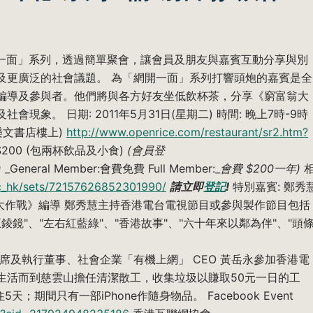
一面」系列，透過簡單聚會，讓會員及朋友與嘉賓互動分享與別
及更廣泛的社會議題。 為「網開一面」系列打響頭炮的嘉賓是全
編導及參與者。他們將與各方好友坐低飲杯茶，分享《窮富翁大
象。 日期: 2011年5月31日(星期二) 時間: 晚上7時-9時
 (樂文書店樓上)
http://www.openrice.com/restaurant/sr2.htm?
$200 (包兩杯飲品及小食)
(會員登
)
_General Member:會費免費 Full Member:_
會費
$200一年)
oc_hk/sets/72157626852301990/
請立即
登記
!
特別嘉賓: 鄭秀
《窮富翁大作戰》編導 鄭秀慧主持香港電台電視節目或參與製作節目包括
"五錂鏡"、"左右紅藍綠"、"香港故事"、"六十年來以鄰為伴"、"頭
寶副主席及執行董事、社會企業「有機上網」 CEO 黃岳永參加香港電
生活而到慈雲山擔任清潔散工，收集垃圾以賺取50元一日的工
期間只有一部iPhone作隨身物品。 Facebook Event